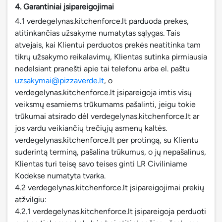
4. Garantiniai įsipareigojimai
4.1 verdegelynas.kitchenforce.lt parduoda prekes,
atitinkančias užsakyme numatytas sąlygas. Tais
atvejais, kai Klientui perduotos prekės neatitinka tam
tikrų užsakymo reikalavimų, Klientas sutinka pirmiausia
nedelsiant pranešti apie tai telefonu arba el. paštu
uzsakymai@pizzaverde.lt
, o
verdegelynas.kitchenforce.lt įsipareigoja imtis visų
veiksmų esamiems trūkumams pašalinti, jeigu tokie
trūkumai atsirado dėl verdegelynas.kitchenforce.lt ar
jos vardu veikiančių trečiųjų asmenų kaltės.
verdegelynas.kitchenforce.lt per protingą, su Klientu
suderintą terminą, pašalina trūkumus, o jų nepašalinus,
Klientas turi teisę savo teises ginti LR Civiliniame
Kodekse numatyta tvarka.
4.2 verdegelynas.kitchenforce.lt įsipareigojimai prekių
atžvilgiu:
4.2.1 verdegelynas.kitchenforce.lt įsipareigoja perduoti