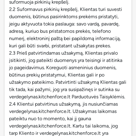
suformuoja pirkinių krepšelį.
2.2 Suformavus pirkinių krepšelį, Klientas turi suvesti
duomenis, būtinus pasirinktoms prekėms pristatyti,
jeigu aktyvuota tokia paslauga: savo vardą, pavardę,
adresą, kuriuo bus pristatomos prekės, telefono
numerį, elektroninį paštą bei papildomą informaciją,
kuri gali būti svarbi, pristatant užsakytas prekes.
2.3 Prieš patvirtindamas užsakymą, Klientas privalo
įsitikinti, jog pateikti duomenys yra teisingi ir atitinka
jo pageidavimus. Koreguoti asmeninius duomenis,
būtinus prekių pristatymui, Klientas gali ir po
užsakymo pateikimo. Patvirtinti užsakymą Klientas gali
tik tada, kai pažymi, jog yra susipažinęs ir sutinka su
verdegelynas.kitchenforce.lt Parduotuvės Taisyklėmis.
2.4 Klientui patvirtinus užsakymą, jis nusiunčiamas
verdegelynas.kitchenforce.lt. Užsakymas laikomas
pateiktu nuo to momento, kai jį gauna
verdegelynas.kitchenforce.lt. Kartu tai laikoma, jog
tarp Kliento ir verdegelynas.kitchenforce.lt yra