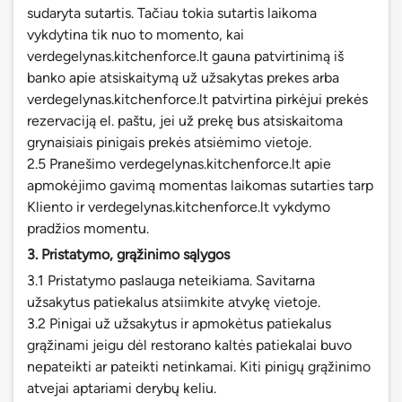
sudaryta sutartis. Tačiau tokia sutartis laikoma
vykdytina tik nuo to momento, kai
verdegelynas.kitchenforce.lt gauna patvirtinimą iš
banko apie atsiskaitymą už užsakytas prekes arba
verdegelynas.kitchenforce.lt patvirtina pirkėjui prekės
rezervaciją el. paštu, jei už prekę bus atsiskaitoma
grynaisiais pinigais prekės atsiėmimo vietoje.
2.5 Pranešimo verdegelynas.kitchenforce.lt apie
apmokėjimo gavimą momentas laikomas sutarties tarp
Kliento ir verdegelynas.kitchenforce.lt vykdymo
pradžios momentu.
3. Pristatymo, grąžinimo sąlygos
3.1
Pristatymo paslauga neteikiama. Savitarna
užsakytus patiekalus atsiimkite atvykę vietoje.
3.2 Pinigai už užsakytus ir apmokėtus patiekalus
grąžinami jeigu dėl restorano kaltės patiekalai buvo
nepateikti ar pateikti netinkamai. Kiti pinigų grąžinimo
atvejai aptariami derybų keliu.