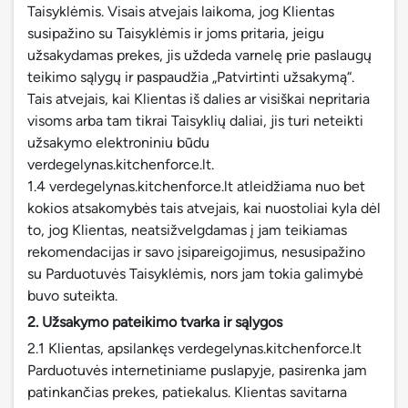
Taisyklėmis. Visais atvejais laikoma, jog Klientas
susipažino su Taisyklėmis ir joms pritaria, jeigu
užsakydamas prekes, jis uždeda varnelę prie paslaugų
teikimo sąlygų ir paspaudžia „Patvirtinti užsakymą“.
Tais atvejais, kai Klientas iš dalies ar visiškai nepritaria
visoms arba tam tikrai Taisyklių daliai, jis turi neteikti
užsakymo elektroniniu būdu
verdegelynas.kitchenforce.lt.
1.4 verdegelynas.kitchenforce.lt atleidžiama nuo bet
kokios atsakomybės tais atvejais, kai nuostoliai kyla dėl
to, jog Klientas, neatsižvelgdamas į jam teikiamas
rekomendacijas ir savo įsipareigojimus, nesusipažino
su Parduotuvės Taisyklėmis, nors jam tokia galimybė
buvo suteikta.
2. Užsakymo pateikimo tvarka ir sąlygos
2.1 Klientas, apsilankęs verdegelynas.kitchenforce.lt
Parduotuvės internetiniame puslapyje, pasirenka jam
patinkančias prekes, patiekalus. Klientas savitarna