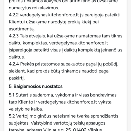
prekes tinkamos kokybės bei atitinkančias užsakyme
numatytus reikalavimus.
4.2.2 verdegelynas.kitchenforce.lt įsipareigoja pateikti
Klientui užsakyme nurodytą prekių kiekį bei
asortimentą.
4.2.3 Tais atvejais, kai užsakyme numatomas tam tikras
daiktų komplektas, verdegelynas.kitchenforce.lt
įsipareigoja pateikti visus į daiktų komplektą įeinančius
daiktus.
4.2.4 Prekės pristatomos supakuotos pagal jų pobūdį,
siekiant, kad prekės būtų tinkamos naudoti pagal
paskirtį.
5. Baigiamosios nuostatos
5.1 Sutartis sudaroma, vykdoma ir visas bendravimas
tarp Kliento ir verdegelynas.kitchenforce.lt vyksta
valstybine kalba.
5.2 Vartojimo ginčus neteismine tvarka sprendžiantis
subjektas: Valstybinė vartotojų teisių apsaugos
tarnyba, adresas Vilniaus g. 25, 01402 Vilnius,