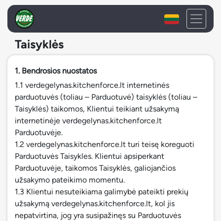
Taisyklės
1. Bendrosios nuostatos
1.1 verdegelynas.kitchenforce.lt internetinės
parduotuvės (toliau – Parduotuvė) taisyklės (toliau –
Taisyklės) taikomos, Klientui teikiant užsakymą
internetinėje verdegelynas.kitchenforce.lt
Parduotuvėje.
1.2 verdegelynas.kitchenforce.lt turi teisę koreguoti
Parduotuvės Taisykles. Klientui apsiperkant
Parduotuvėje, taikomos Taisyklės, galiojančios
užsakymo pateikimo momentu.
1.3 Klientui nesuteikiama galimybė pateikti prekių
užsakymą verdegelynas.kitchenforce.lt, kol jis
nepatvirtina, jog yra susipažinęs su Parduotuvės