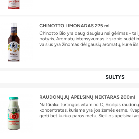
CHINOTTO LIMONADAS 275 ml
Chinotto Bio yra daug daugiau nei gėrimas - tai 
potyris. Aromatų intensyvumas ir skonio sudėti
vaisius yra žinomas dėl gausių aromatų, kurie išsi
Natūralus chinotto aromatas yra šios patirties p
apgaubiantį vaisiaus charakterį. Tai tarsi kvapų 
ir apgaubia geriantįjį.
SULTYS
RAUDONŲJŲ APELSINŲ NEKTARAS 200ml
Natūraliai turtingos vitamino C, Sicilijos raudonų
koncentratas, kuriame yra jos žemės esmė. Kvapu
gerti bet kuriuo paros metu. Sicilijos apelsinai yr
– stiprus antioksidantas, kuris palaiko imuninę si
kraujagyslių ligų riziką, nes mažina kraujospūdį. 
kurios gali padėti pagerinti virškinimą, be to, ju
tinkamam raumenų funkcionavimui.