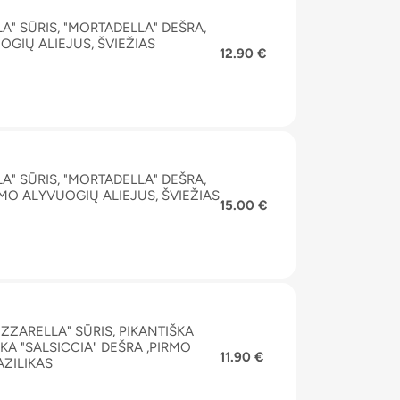
" SŪRIS, "MORTADELLA" DEŠRA,
OGIŲ ALIEJUS, ŠVIEŽIAS
12.90 €
" SŪRIS, "MORTADELLA" DEŠRA,
IMO ALYVUOGIŲ ALIEJUS, ŠVIEŽIAS
15.00 €
ZZARELLA" SŪRIS, PIKANTIŠKA
ŠKA "SALSICCIA" DEŠRA ,PIRMO
11.90 €
AZILIKAS