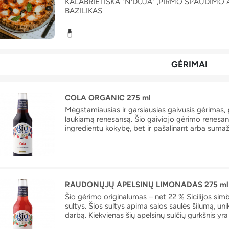
KALABRIETIŠKA "N'DUJA" ,PIRMO SPAUDIMO 
BAZILIKAS
GĖRIMAI
COLA ORGANIC 275 ml
Mėgstamiausias ir garsiausias gaivusis gėrimas, pu
laukiamą renesansą. Šio gaiviojo gėrimo renesansa
ingredientų kokybę, bet ir pašalinant arba sumažin
pasirinkimu siekiama suteikti autentiškesnį ir tikr
šaknis. Rezultatas yra natūralesnis variantas, ats
pomėgius sveikesniems produktams.
RAUDONŲJŲ APELSINŲ LIMONADAS 275 ml
Šio gėrimo originalumas – net 22 % Sicilijos sim
sultys. Šios sultys apima salos saulės šilumą, unik
darbą. Kiekvienas šių apelsinų sulčių gurkšnis yra 
Viduržemio jūros klimato glamonė ir šimtametės 