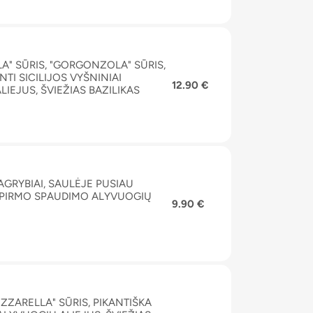
A" SŪRIS, "GORGONZOLA" SŪRIS,
TI SICILIJOS VYŠNINIAI
12.90 €
IEJUS, ŠVIEŽIAS BAZILIKAS
VAGRYBIAI, SAULĖJE PUSIAU
I, PIRMO SPAUDIMO ALYVUOGIŲ
9.90 €
ZZARELLA" SŪRIS, PIKANTIŠKA