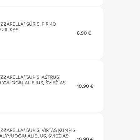
OZZARELLA" SŪRIS, PIRMO
AZILIKAS
8.90 €
OZZARELLA" SŪRIS, AŠTRUS
LYVUOGIŲ ALIEJUS, ŠVIEŽIAS
10.90 €
ZZARELLA" SŪRIS, VIRTAS KUMPIS,
 ALYVUOGIŲ ALIEJUS, ŠVIEŽIAS
10.90 €