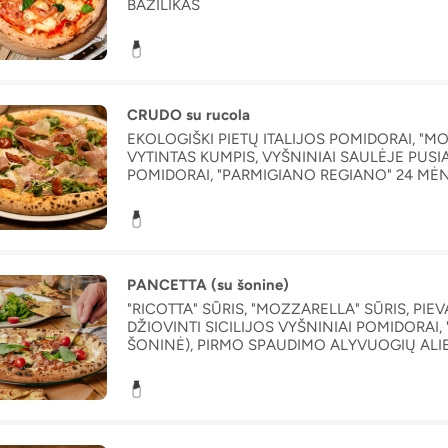
BAZILIKAS
CRUDO su rucola
EKOLOGIŠKI PIETŲ ITALIJOS POMIDORAI, "M
VYTINTAS KUMPIS, VYŠNINIAI SAULĖJE PUSIA
POMIDORAI, "PARMIGIANO REGIANO" 24 MĖN
SPAUDIMO ALYVUOGIŲ ALIEJUS
PANCETTA (su šonine)
"RICOTTA" SŪRIS, "MOZZARELLA" SŪRIS, PIE
DŽIOVINTI SICILIJOS VYŠNINIAI POMIDORAI,
ŠONINĖ), PIRMO SPAUDIMO ALYVUOGIŲ ALIEJ