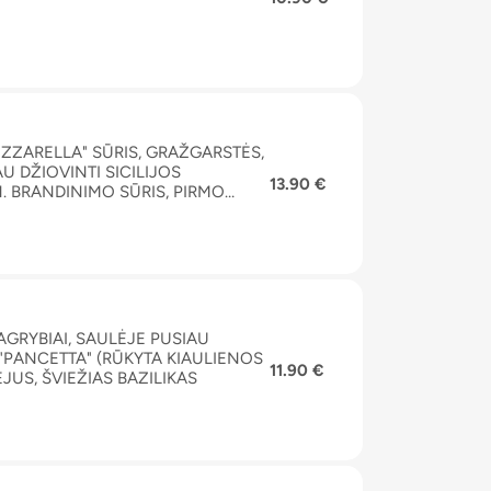
OZZARELLA" SŪRIS, GRAŽGARSTĖS,
U DŽIOVINTI SICILIJOS
13.90 €
. BRANDINIMO SŪRIS, PIRMO
VAGRYBIAI, SAULĖJE PUSIAU
 "PANCETTA" (RŪKYTA KIAULIENOS
11.90 €
US, ŠVIEŽIAS BAZILIKAS