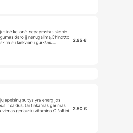
juslinė kelionė, nepaprastas skonio
ngumas daro jį nenugalimą.Chinotto
2.95 €
skiria su kiekvienu gurkšniu.
ožymis, pabrėžiantis unikalų,
puokštė, kvapų melodija, kuri šoka ore
jų apelsinų sultys yra energijos
s ir saldus, tai tinkamas gėrimas
2.50 €
a vienas geriausių vitamino C šaltinių
stemą ir padeda sumažinti širdies ir
Apelsinuose gausu maistinių skaidulų,
ose yra kalio – svarbaus mineralo