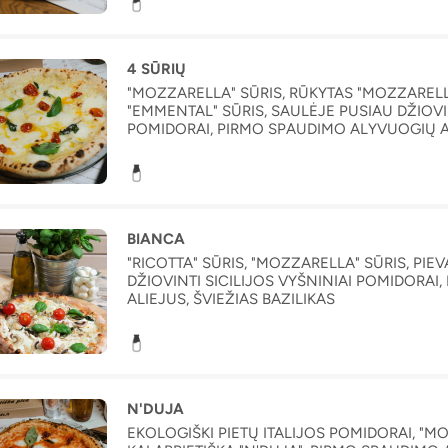
4 SŪRIŲ
"MOZZARELLA" SŪRIS, RŪKYTAS "MOZZARELL
"EMMENTAL" SŪRIS, SAULĖJE PUSIAU DŽIOVIN
POMIDORAI, PIRMO SPAUDIMO ALYVUOGIŲ AL
BIANCA
"RICOTTA" SŪRIS, "MOZZARELLA" SŪRIS, PIE
DŽIOVINTI SICILIJOS VYŠNINIAI POMIDORA
ALIEJUS, ŠVIEŽIAS BAZILIKAS
N'DUJA
EKOLOGIŠKI PIETŲ ITALIJOS POMIDORAI, "MO