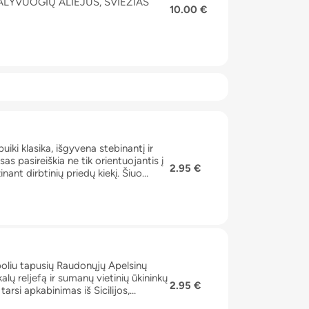
ALYVUOGIŲ ALIEJUS, ŠVIEŽIAS
10.00 €
iki klasika, išgyvena stebinantį ir
s pasireiškia ne tik orientuojantis į
2.95 €
ant dirbtinių priedų kiekį. Šiuo
esnį skonį, kartu gerbiant šios klasikos
pindintis besikeičiančius vartotojų
boliu tapusių Raudonųjų Apelsinų
alų reljefą ir sumanų vietinių ūkininkų
2.95 €
tarsi apkabinimas iš Sicilijos,
ūkininkavimo tradicijos skonis.